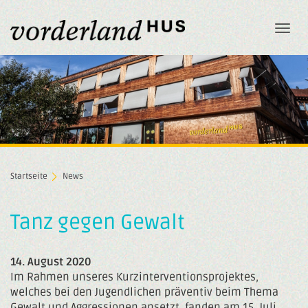
Togg
navi
Startseite
News
Tanz gegen Gewalt
14. August 2020
Im Rahmen unseres Kurzinterventionsprojektes,
welches bei den Jugendlichen präventiv beim Thema
Gewalt und Aggressionen ansetzt, fanden am 15. Juli