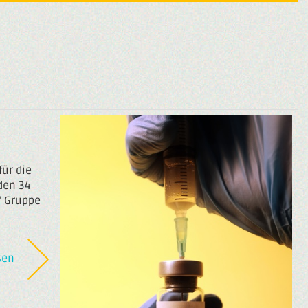
für die
den 34
" Gruppe
sen